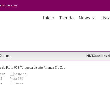
tesanias.com
Inicio
Tienda
News
List
 19 mm
INICIO
»
Anillos d