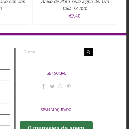
sario con San
Anillo de Plata sello signo del Om
m
talla 19 mm
€
7.40
Buscar:
GET SOCIAL
SPAM BLOQUEADO
0 mensajes de spam