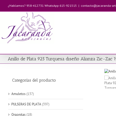
Saltar
¿Hablamos? 958-412731 WhatsApp 615-921515
|
contacto@jacaranda-ar
al
contenido
Anillo de Plata 925 Turquesa diseño Alianza Zic-Zac
Categorías del producto
Amuletos
(137)
PULSERAS DE PLATA
(397)
Orgonitas
(18)