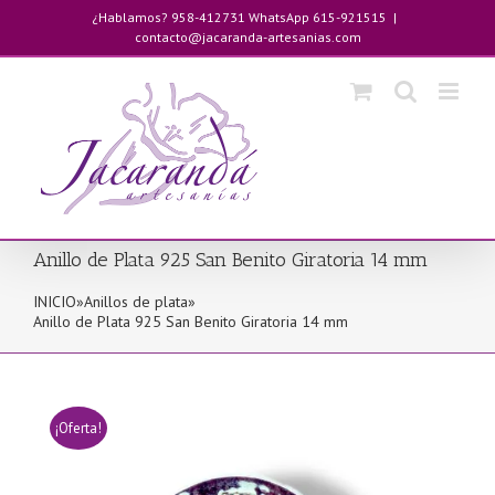
Saltar
¿Hablamos? 958-412731 WhatsApp 615-921515
|
al
contacto@jacaranda-artesanias.com
contenido
Anillo de Plata 925 San Benito Giratoria 14 mm
INICIO
»
Anillos de plata
»
Anillo de Plata 925 San Benito Giratoria 14 mm
¡Oferta!