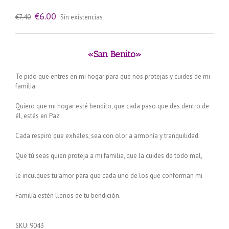
El
El
€
6.00
€
7.40
Sin existencias
precio
precio
original
actual
era:
es:
€7.40.
€6.00.
«San Benito»
Te pido que entres en mi hogar para que nos protejas y cuides de mi
familia.
Quiero que mi hogar esté bendito, que cada paso que des dentro de
él, estés en Paz.
Cada respiro que exhales, sea con olor a armonía y tranquilidad.
Que tú seas quien proteja a mi familia, que la cuides de todo mal,
le inculques tu amor para que cada uno de los que conforman mi
Familia estén llenos de tu bendición.
SKU:
9043