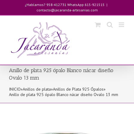
Saltar
¿Hablamos? 958-412731 WhatsApp 615-921515
|
al
contacto@jacaranda-artesanias.com
contenido
Anillo de plata 925 ópalo Blanco nácar diseño
Ovalo 13 mm
INICIO
»
Anillos de plata
»
Anillos de Plata 925 Ópalos
»
Anillo de plata 925 ópalo Blanco nácar diseño Ovalo 13 mm