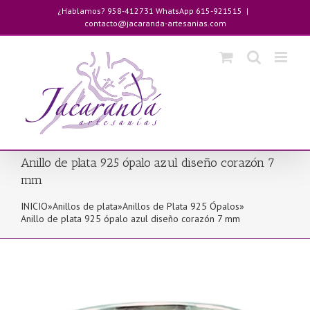
Saltar
¿Hablamos? 958-412731 WhatsApp 615-921515
|
al
contacto@jacaranda-artesanias.com
contenido
Anillo de plata 925 ópalo azul diseño corazón 7
mm
INICIO
»
Anillos de plata
»
Anillos de Plata 925 Ópalos
»
Anillo de plata 925 ópalo azul diseño corazón 7 mm