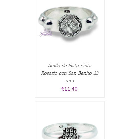
ALLES
Anillo de Plata cinta
Rosario con San Benito 23
mm
€
11.40
CARRITO
/