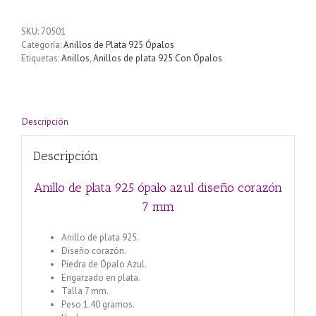
plata
925
SKU:
70501
ópalo
Categoría:
Anillos de Plata 925 Ópalos
azul
Etiquetas:
Anillos
,
Anillos de plata 925 Con Ópalos
diseño
corazón
7
mm
cantidad
Descripción
Descripción
Anillo de plata 925 ópalo azul diseño corazón
7 mm
Anillo de plata 925.
Diseño corazón.
Piedra de Ópalo Azul.
Engarzado en plata.
Talla 7 mm.
Peso 1.40 gramos.