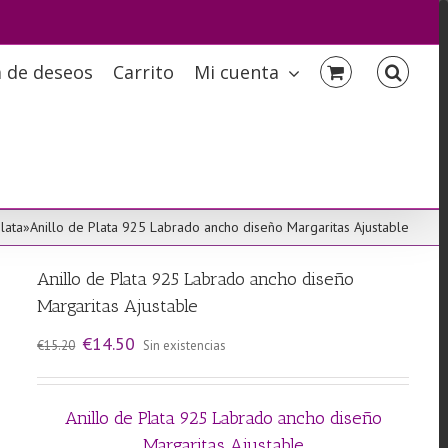
a de deseos
Carrito
Mi cuenta
lata
»
Anillo de Plata 925 Labrado ancho diseño Margaritas Ajustable
Anillo de Plata 925 Labrado ancho diseño
Margaritas Ajustable
El
El
€
14.50
€
15.20
Sin existencias
precio
precio
original
actual
era:
es:
€15.20.
€14.50.
Anillo de Plata 925 Labrado ancho diseño
Margaritas Ajustable