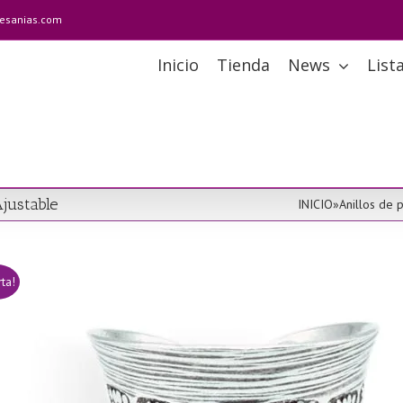
tesanias.com
Inicio
Tienda
News
List
Ajustable
INICIO
»
Anillos de p
rta!