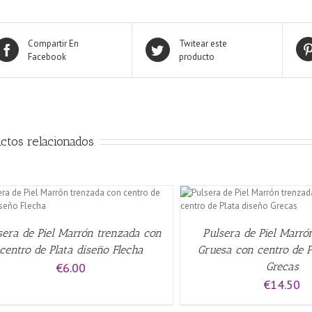
Compartir En
Twitear este
Facebook
producto
ctos relacionados
QUICK VIEW
AÑADIR AL CARRITO
/
sera de Piel Marrón trenzada con
Pulsera de Piel Marró
centro de Plata diseño Flecha
Gruesa con centro de P
€
6.00
Grecas
€
14.50