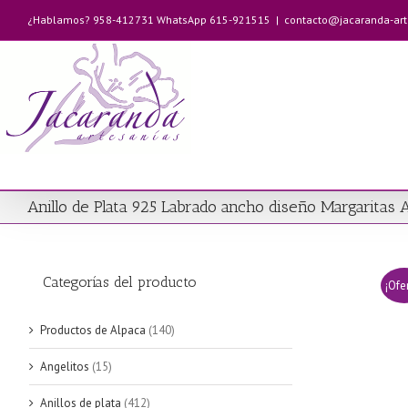
Saltar
¿Hablamos? 958-412731 WhatsApp 615-921515
|
contacto@jacaranda-ar
al
contenido
Anillo de Plata 925 Labrado ancho diseño Margaritas 
Categorías del producto
¡Ofe
Productos de Alpaca
(140)
Angelitos
(15)
Anillos de plata
(412)