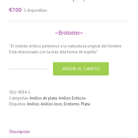
€
7.00
1 disponibles
«Erotismo»
“El instinto erótico pertenece a la naturaleza original del hombre.
Está relacionado con la más alta forma de espíritu”
AÑADIR AL CARRITO
Anillo
de
Plata
925
SKU:
9034-2
Erotico
Categorías:
Anillos de plata
,
Anillos Eróticos
pareja
Etiquetas:
Anillos
,
Anillos lisos
,
Erotismo
,
Plata
sexo
15
mm
cantidad
Descripción