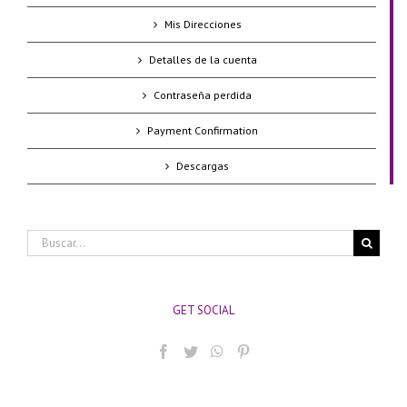
Mis Direcciones
Detalles de la cuenta
Contraseña perdida
Payment Confirmation
Descargas
Buscar:
GET SOCIAL