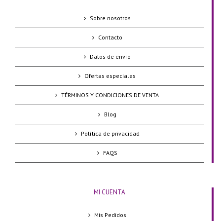
Sobre nosotros
Contacto
Datos de envío
Ofertas especiales
TÉRMINOS Y CONDICIONES DE VENTA
Blog
Política de privacidad
FAQS
MI CUENTA
Mis Pedidos