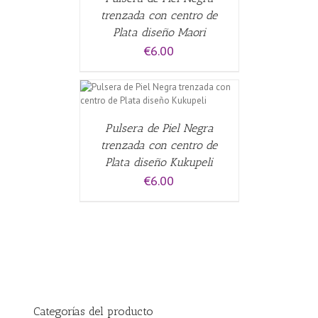
trenzada con centro de
Plata diseño Maori
€
6.00
CARRITO
/
Pulsera de Piel Negra
trenzada con centro de
Plata diseño Kukupeli
€
6.00
Categorías del producto