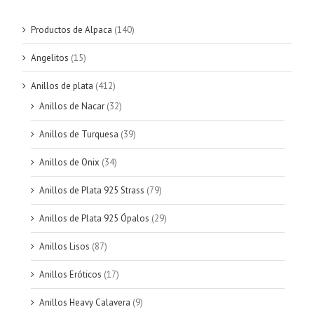
Productos de Alpaca
(140)
Angelitos
(15)
Anillos de plata
(412)
Anillos de Nacar
(32)
Anillos de Turquesa
(39)
Anillos de Onix
(34)
Anillos de Plata 925 Strass
(79)
Anillos de Plata 925 Ópalos
(29)
Anillos Lisos
(87)
Anillos Eróticos
(17)
Anillos Heavy Calavera
(9)