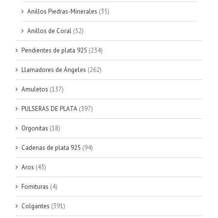
Anillos Piedras-Minerales
(35)
Anillos de Coral
(52)
Pendientes de plata 925
(234)
Llamadores de Ángeles
(262)
Amuletos
(137)
PULSERAS DE PLATA
(397)
Orgonitas
(18)
Cadenas de plata 925
(94)
Aros
(43)
Fornituras
(4)
Colgantes
(391)