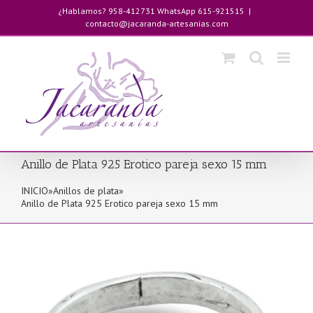
Saltar
¿Hablamos? 958-412731 WhatsApp 615-921515
|
al
contacto@jacaranda-artesanias.com
contenido
Anillo de Plata 925 Erotico pareja sexo 15 mm
INICIO
»
Anillos de plata
»
Anillo de Plata 925 Erotico pareja sexo 15 mm