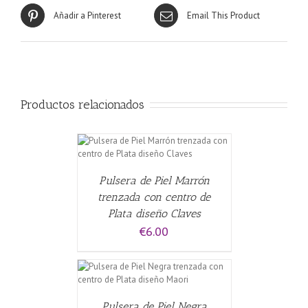
Añadir a Pinterest
Email This Product
Productos relacionados
CARRITO
/
Pulsera de Piel Marrón
trenzada con centro de
Plata diseño Claves
€
6.00
ALLES
Pulsera de Piel Negra