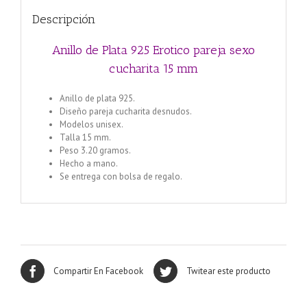
Descripción
Anillo de Plata 925 Erotico pareja sexo
cucharita 15 mm
Anillo de plata 925.
Diseño pareja cucharita desnudos.
Modelos unisex.
Talla 15 mm.
Peso 3.20 gramos.
Hecho a mano.
Se entrega con bolsa de regalo.
Compartir En Facebook
Twitear este producto