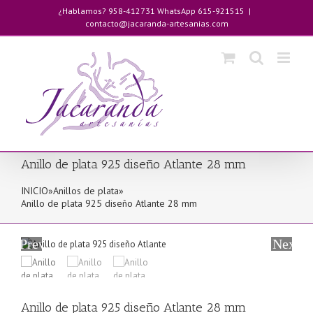
Saltar
¿Hablamos? 958-412731 WhatsApp 615-921515
|
al
contacto@jacaranda-artesanias.com
contenido
Anillo de plata 925 diseño Atlante 28 mm
INICIO
»
Anillos de plata
»
Anillo de plata 925 diseño Atlante 28 mm
Previous
Next
Anillo de plata 925 diseño Atlante 28 mm