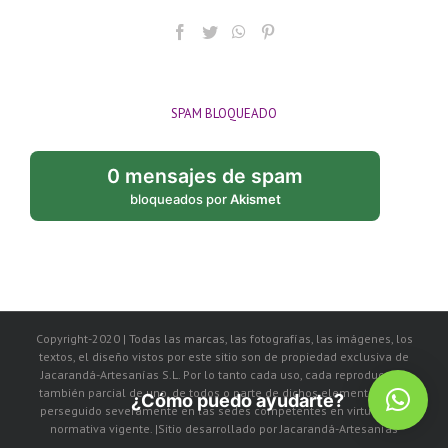
SPAM BLOQUEADO
0 mensajes de spam
bloqueados por
Akismet
Copyright-2020 | Todas las marcas, las fotografías, las imágenes, los
textos, el diseño vistos por este sitio son de propiedad exclusiva de
Jacarandá-Artesanías S.L. Por lo tanto cada uso, cada reproducción
también parcial de uno, de todos o parte de dichos elementos, será
¿Cómo puedo ayudarte?
perseguido severamente en las sedes competentes en virtud de la
normativa vigente. |Sitio desarrollado por Jacarandá-Artesanías