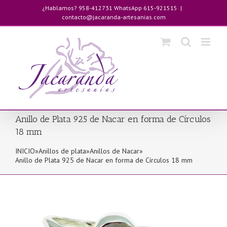
Saltar
¿Hablamos? 958-412731 WhatsApp 615-921515
|
al
contacto@jacaranda-artesanias.com
contenido
Anillo de Plata 925 de Nacar en forma de Círculos
18 mm
INICIO
»
Anillos de plata
»
Anillos de Nacar
»
Anillo de Plata 925 de Nacar en forma de Círculos 18 mm