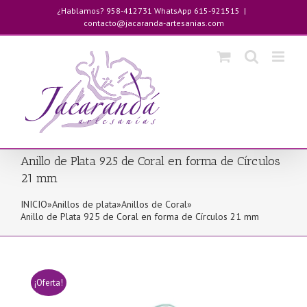
Saltar
¿Hablamos? 958-412731 WhatsApp 615-921515
|
al
contacto@jacaranda-artesanias.com
contenido
Anillo de Plata 925 de Coral en forma de Círculos
21 mm
INICIO
»
Anillos de plata
»
Anillos de Coral
»
Anillo de Plata 925 de Coral en forma de Círculos 21 mm
¡Oferta!