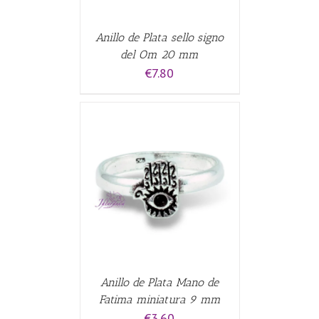
Anillo de Plata sello signo
del Om 20 mm
€
7.80
CARRITO
/
Anillo de Plata Mano de
Fatima miniatura 9 mm
€
3.60