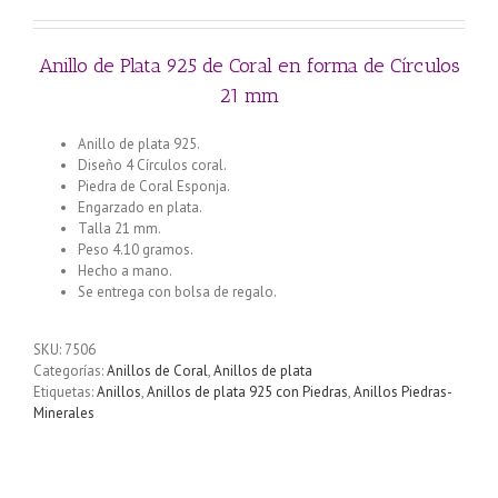
original
actual
era:
es:
€16.20.
€14.60.
Anillo de Plata 925 de Coral en forma de Círculos
21 mm
Anillo de plata 925.
Diseño 4 Círculos coral.
Piedra de Coral Esponja.
Engarzado en plata.
Talla 21 mm.
Peso 4.10 gramos.
Hecho a mano.
Se entrega con bolsa de regalo.
SKU:
7506
Categorías:
Anillos de Coral
,
Anillos de plata
Etiquetas:
Anillos
,
Anillos de plata 925 con Piedras
,
Anillos Piedras-
Minerales