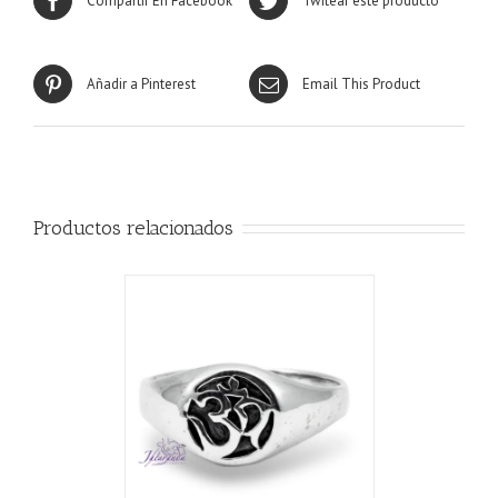
Compartir En Facebook
Twitear este producto
Añadir a Pinterest
Email This Product
Productos relacionados
ALLES