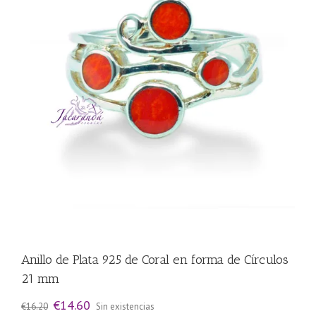
Anillo de Plata 925 de Coral en forma de Círculos
21 mm
El
El
€
14.60
€
16.20
Sin existencias
precio
precio