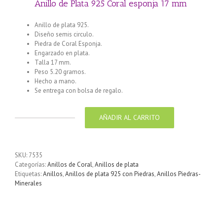
Anillo de Plata 925 Coral esponja 17 mm
Anillo de plata 925.
Diseño semis circulo.
Piedra de Coral Esponja.
Engarzado en plata.
Talla 17 mm.
Peso 5.20 gramos.
Hecho a mano.
Se entrega con bolsa de regalo.
AÑADIR AL CARRITO
Anillo
de
Plata
925
SKU:
7535
Coral
Categorías:
Anillos de Coral
,
Anillos de plata
esponja
Etiquetas:
Anillos
,
Anillos de plata 925 con Piedras
,
Anillos Piedras-
17
Minerales
mm
cantidad