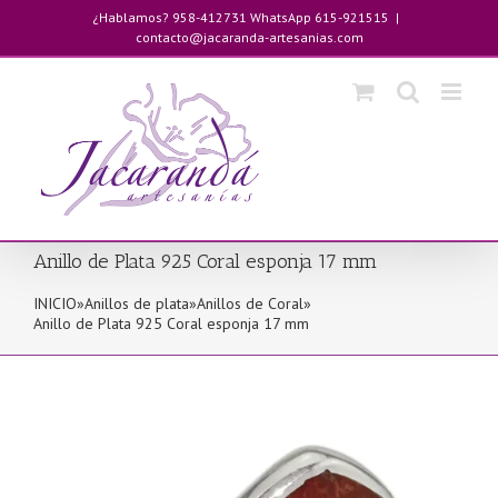
Saltar
¿Hablamos? 958-412731 WhatsApp 615-921515
|
al
contacto@jacaranda-artesanias.com
contenido
Anillo de Plata 925 Coral esponja 17 mm
INICIO
»
Anillos de plata
»
Anillos de Coral
»
Anillo de Plata 925 Coral esponja 17 mm