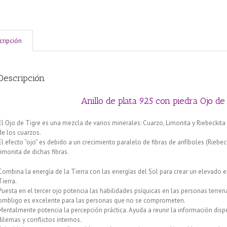
cripción
Descripción
Anillo de plata 925 con piedra Ojo de 
El Ojo de Tigre es una mezcla de varios minerales: Cuarzo, Limonita y Riebeckita
de los cuarzos.
El efecto “ojo” es debido a un crecimiento paralelo de fibras de anfíboles (Riebec
limonita de dichas fibras.
Combina la energía de la Tierra con las energías del Sol para crear un elevado es
Tierra.
Puesta en el tercer ojo potencia las habilidades psíquicas en las personas terrena
ombligo es excelente para las personas que no se comprometen.
Mentalmente potencia la percepción práctica. Ayuda a reunir la información dis
dilemas y conflictos internos.