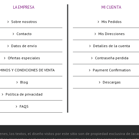
LA EMPRESA
MI CUENTA
Sobre nosotros
Mis Pedidos
Contacto
Mis Direcciones
Datos de envío
Detalles de la cuenta
Ofertas especiales
Contraseña perdida
MINOS Y CONDICIONES DE VENTA
Payment Confirmation
Blog
Descargas
Política de privacidad
FAQS
nes, los textos, el diseño vistos por este sitio son de propiedad exclusiva de Jac