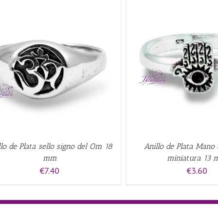
AÑADIR AL CARRITO
/
QUICK VIEW
AÑADIR AL CARRITO
/
llo de Plata sello signo del Om 18
Anillo de Plata Mano
mm
miniatura 13
€
7.40
€
3.60