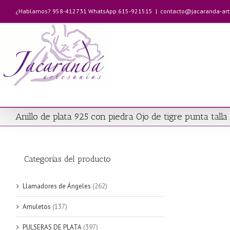
Saltar
¿Hablamos? 958-412731 WhatsApp 615-921515
|
contacto@jacaranda-ar
al
contenido
Anillo de plata 925 con piedra Ojo de tigre punta talla
Categorías del producto
Llamadores de Ángeles
(262)
Amuletos
(137)
PULSERAS DE PLATA
(397)