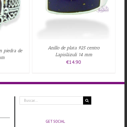
QUICK VIEW
Anillo de plata 925 centro
n piedra de
Lapislázuli 14 mm
mm
€
14.90
Buscar:
GET SOCIAL