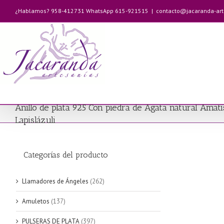
Saltar
¿Hablamos? 958-412731 WhatsApp 615-921515
|
contacto@jacaranda-ar
al
contenido
Anillo de plata 925 Con piedra de Ágata natural Amati
Lapislázuli
Categorías del producto
Llamadores de Ángeles
(262)
Amuletos
(137)
PULSERAS DE PLATA
(397)