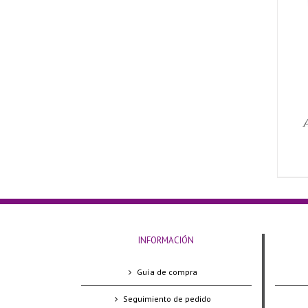
AÑADIR AL CARRITO
/
QUICK VIEW
A
INFORMACIÓN
Guía de compra
Seguimiento de pedido