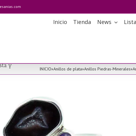
tesanias.com
Inicio
Tienda
News
List
sta y
INICIO
»
Anillos de plata
»
Anillos Piedras-Minerales
»
A