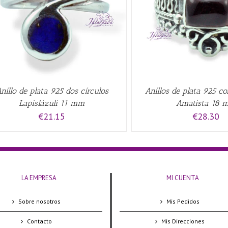
AÑADIR AL CARRITO
/
QUICK VIEW
nillo de plata 925 dos círculos
Anillos de plata 925 co
Lapislázuli 11 mm
Amatista 18 
€
21.15
€
28.30
LA EMPRESA
MI CUENTA
Sobre nosotros
Mis Pedidos
Contacto
Mis Direcciones