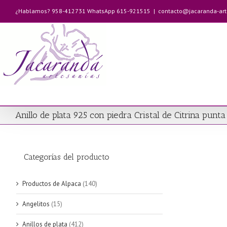
Saltar
¿Hablamos? 958-412731 WhatsApp 615-921515
|
contacto@jacaranda-ar
al
contenido
Anillo de plata 925 con piedra Cristal de Citrina punta
Categorías del producto
Productos de Alpaca
(140)
Angelitos
(15)
Anillos de plata
(412)