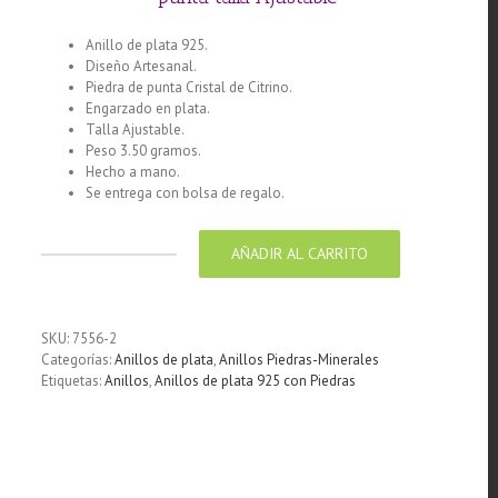
Anillo de plata 925.
Diseño Artesanal.
Piedra de punta Cristal de Citrino.
Engarzado en plata.
Talla Ajustable.
Peso 3.50 gramos.
Hecho a mano.
Se entrega con bolsa de regalo.
AÑADIR AL CARRITO
Anillo
de
plata
925
SKU:
7556-2
con
Categorías:
Anillos de plata
,
Anillos Piedras-Minerales
piedra
Etiquetas:
Anillos
,
Anillos de plata 925 con Piedras
Cristal
de
Citrina
punta
talla
Ajustable