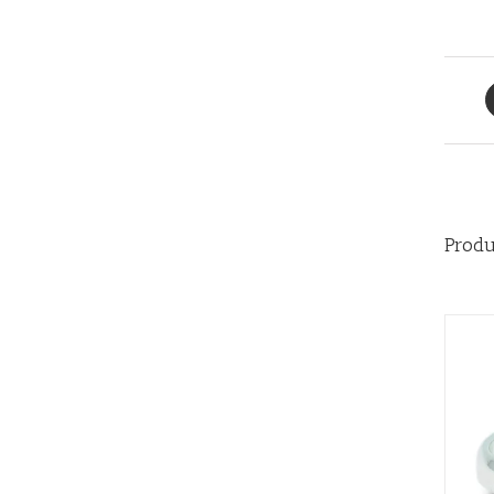
Produ
AÑADIR AL CARRITO
/
QUICK VIEW