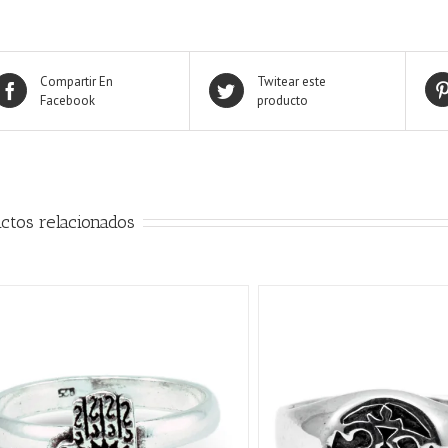
Compartir En
Twitear este
Facebook
producto
ctos relacionados
QUICK VIEW
AÑADIR AL CARRITO
/