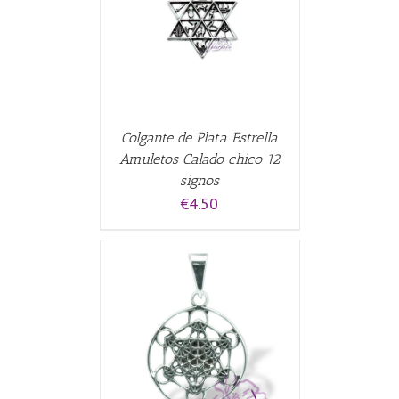
ALLES
Colgante de Plata Estrella
Amuletos Calado chico 12
signos
€
4.50
ALLES