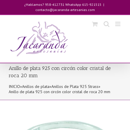
Saltar
¿Hablamos? 958-412731 WhatsApp 615-921515
|
al
contacto@jacaranda-artesanias.com
contenido
Anillo de plata 925 con circón color cristal de
roca 20 mm
INICIO
»
Anillos de plata
»
Anillos de Plata 925 Strass
»
Anillo de plata 925 con circón color cristal de roca 20 mm