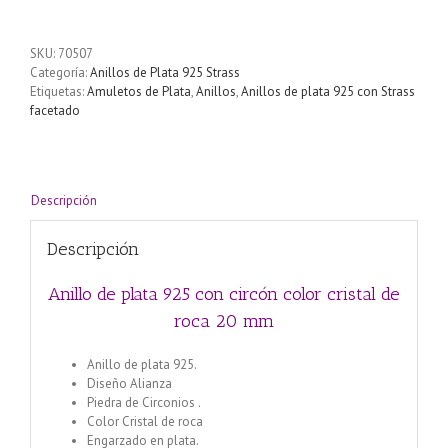
de
plata
925
SKU:
70507
con
Categoría:
Anillos de Plata 925 Strass
circón
Etiquetas:
Amuletos de Plata
,
Anillos
,
Anillos de plata 925 con Strass
color
facetado
cristal
de
roca
20
mm
Descripción
cantidad
Descripción
Anillo de plata 925 con circón color cristal de
roca 20 mm
Anillo de plata 925.
Diseño Alianza
Piedra de Circonios .
Color Cristal de roca
Engarzado en plata.