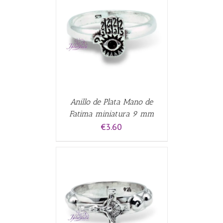
CARRITO
/
Anillo de Plata Mano de
Fatima miniatura 9 mm
€
3.60
ALLES