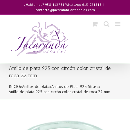
Saltar
¿Hablamos? 958-412731 WhatsApp 615-921515
|
al
contacto@jacaranda-artesanias.com
contenido
Anillo de plata 925 con circón color cristal de
roca 22 mm
INICIO
»
Anillos de plata
»
Anillos de Plata 925 Strass
»
Anillo de plata 925 con circón color cristal de roca 22 mm