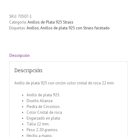
de
plata
925
SKU:
70507-1
con
Categoría:
Anillos de Plata 925 Strass
circón
Etiquetas:
Anillos
,
Anillos de plata 925 con Strass facetado
color
cristal
de
roca
22
Descripción
mm
cantidad
Descripción
Anillo de plata 925 con circón color cristal de roca 22 mm
Anillo de plata 925.
Diseño Alianza
Piedra de Circonios .
Color Cristal de roca
Engarzado en plata.
Talla 22 mm.
Peso 2.20 gramos.
Hecho a mano.