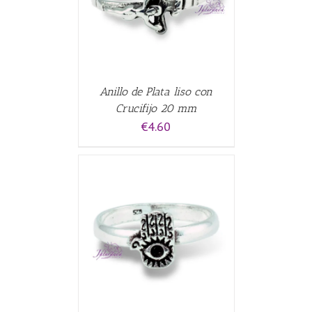
Anillo de Plata liso con
Crucifijo 20 mm
€
4.60
CARRITO
/