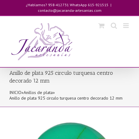
Saltar
¿Hablamos? 958-412731 WhatsApp 615-921515
|
al
contacto@jacaranda-artesanias.com
contenido
Anillo de plata 925 circulo turquesa centro
decorado 12 mm
INICIO
»
Anillos de plata
»
Anillo de plata 925 circulo turquesa centro decorado 12 mm