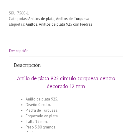
plata
925
SKU:
7560-1
circulo
Categorías:
Anillos de plata
,
Anillos de Turquesa
turquesa
Etiquetas:
Anillos
,
Anillos de plata 925 con Piedras
centro
decorado
12
mm
cantidad
Descripción
Descripción
Anillo de plata 925 circulo turquesa centro
decorado 12 mm
Anillo de plata 925.
Diseño Circulo.
Piedra de Turquesa.
Engarzado en plata.
Talla 12 mm.
Peso 3.80 gramos.