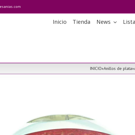
tesanias.com
Inicio
Tienda
News
List
INICIO
»
Anillos de plata
»