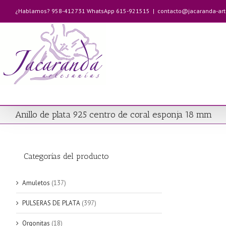
Saltar
¿Hablamos? 958-412731 WhatsApp 615-921515
|
contacto@jacaranda-ar
al
contenido
Anillo de plata 925 centro de coral esponja 18 mm
Categorías del producto
Amuletos
(137)
PULSERAS DE PLATA
(397)
Orgonitas
(18)