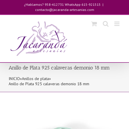
Saltar
¿Hablamos? 958-412731 WhatsApp 615-921515
|
al
contacto@jacaranda-artesanias.com
contenido
Anillo de Plata 925 calaveras demonio 18 mm
INICIO
»
Anillos de plata
»
Anillo de Plata 925 calaveras demonio 18 mm