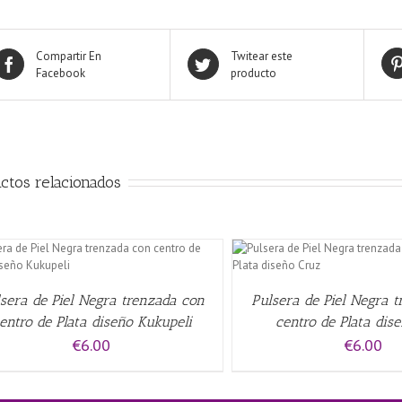
Compartir En
Twitear este
Facebook
producto
ctos relacionados
AÑADIR AL CARRITO
/
QUICK VIEW
AÑADIR AL CARRITO
/
sera de Piel Negra trenzada con
Pulsera de Piel Negra 
entro de Plata diseño Kukupeli
centro de Plata dis
€
6.00
€
6.00