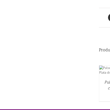
Produ
AÑADIR AL CARRITO
/
QUICK VIEW
Pul
c