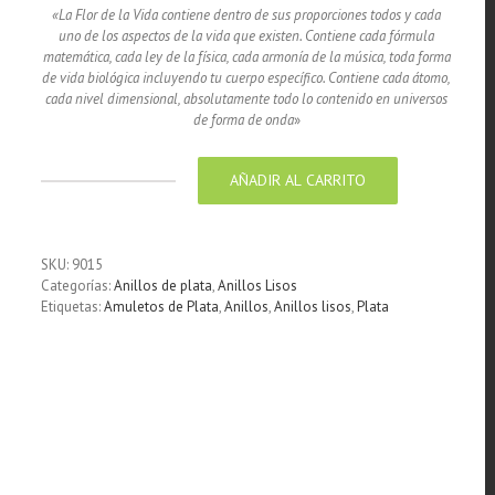
«La Flor de la Vida contiene dentro de sus proporciones todos y cada
uno de los aspectos de la vida que existen. Contiene cada fórmula
matemática, cada ley de la física, cada armonía de la música, toda forma
de vida biológica incluyendo tu cuerpo específico. Contiene cada átomo,
cada nivel dimensional, absolutamente todo lo contenido en universos
de forma de onda
»
AÑADIR AL CARRITO
Anillo
de
Plata
925
SKU:
9015
Calada
Categorías:
Anillos de plata
,
Anillos Lisos
Flor
Etiquetas:
Amuletos de Plata
,
Anillos
,
Anillos lisos
,
Plata
de
la
vida
20
mm
cantidad