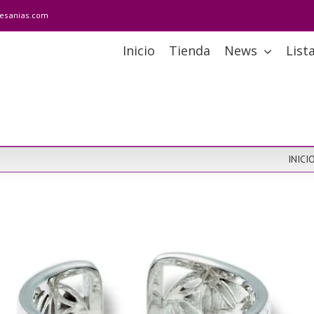
tesanias.com
Inicio
Tienda
News
List
INICI