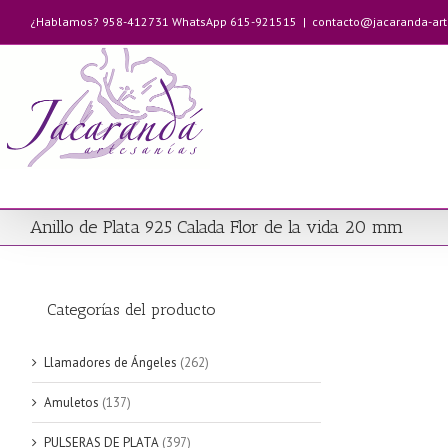
Saltar
¿Hablamos? 958-412731 WhatsApp 615-921515
|
contacto@jacaranda-ar
al
contenido
Anillo de Plata 925 Calada Flor de la vida 20 mm
Categorías del producto
Llamadores de Ángeles
(262)
Amuletos
(137)
PULSERAS DE PLATA
(397)