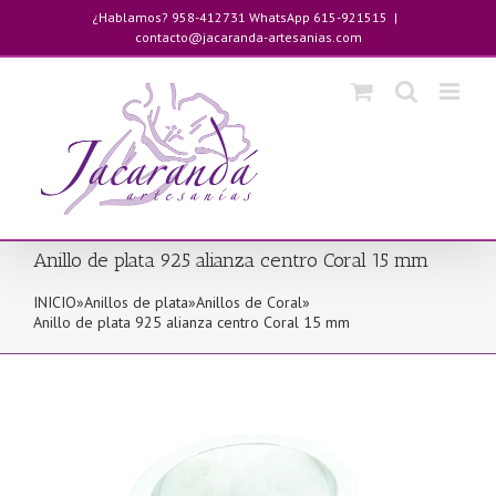
Saltar
¿Hablamos? 958-412731 WhatsApp 615-921515
|
al
contacto@jacaranda-artesanias.com
contenido
Anillo de plata 925 alianza centro Coral 15 mm
INICIO
»
Anillos de plata
»
Anillos de Coral
»
Anillo de plata 925 alianza centro Coral 15 mm