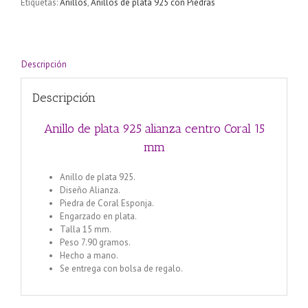
Etiquetas:
Anillos
,
Anillos de plata 925 con Piedras
Coral
15
mm
cantidad
Descripción
Descripción
Anillo de plata 925 alianza centro Coral 15
mm
Anillo de plata 925.
Diseño Alianza.
Piedra de Coral Esponja.
Engarzado en plata.
Talla 15 mm.
Peso 7.90 gramos.
Hecho a mano.
Se entrega con bolsa de regalo.