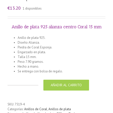
€
13.20
1 disponibles
Anillo de plata 925 alianza centro Coral 15 mm
Anillo de plata 925.
Diseño Alianza.
Piedra de Coral Esponja.
Engarzado en plata.
Talla 15 mm.
Peso 7.90 gramos.
Hecho a mano.
Se entrega con bolsa de regalo.
AÑADIR AL CARRITO
Anillo
de
plata
925
SKU:
7519-4
alianza
Categorías:
Anillos de Coral
,
Anillos de plata
centro