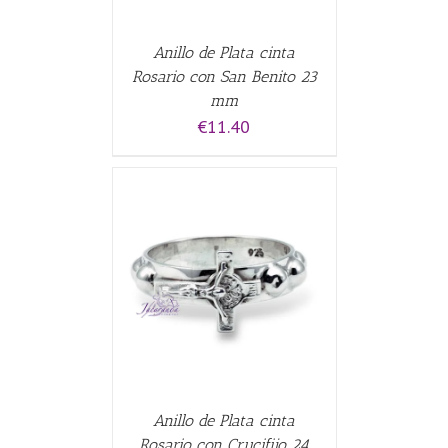
Anillo de Plata cinta
Rosario con San Benito 23
mm
€
11.40
CARRITO
/
Anillo de Plata cinta
Rosario con Crucifijo 24